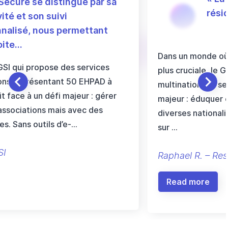
Secure se distingue par sa
résid
ité et son suivi
nalisé, nous permettant
oite…
Dans un monde où 
GSI qui propose des services
plus cruciale, le 
ions représentant 50 EHPAD à
multinationale, se
it face à un défi majeur : gérer
majeur : éduquer
ssociations mais avec des
diverses national
es. Sans outils d’e-…
sur …
SI
Raphael R. – Re
Read more