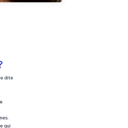
?
e dite
ue
nes.
e qui