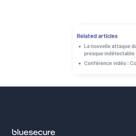
Related articles
La nouvelle attaque du
presque indétectable
Conférence vidéo : C