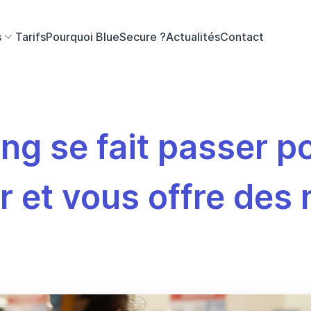
s
Tarifs
Pourquoi BlueSecure ?
Actualités
Contact
ng se fait passer p
 et vous offre des m