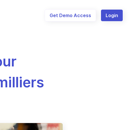
Get Demo Access
Login
our
illiers