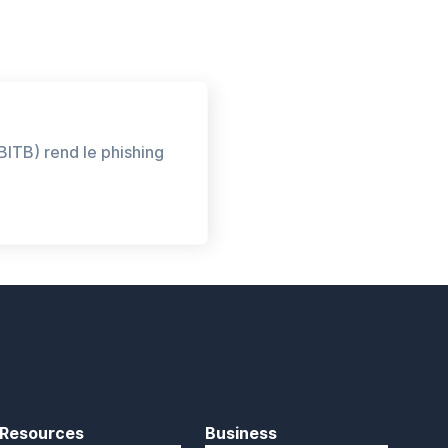
BITB) rend le phishing
Resources
Business